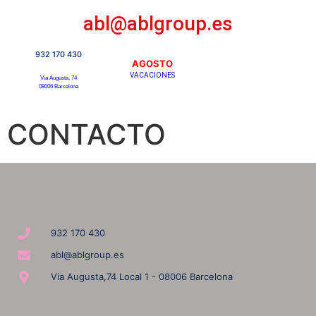
abl@ablgroup.es
932 170 430
AGOSTO
VACACIONES
Via Augusta, 74
08006 Barcelona
CONTACTO
932 170 430
abl@ablgroup.es
Via Augusta,74 Local 1 - 08006 Barcelona